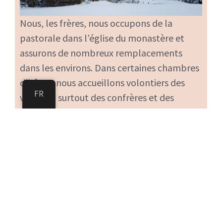
Nous, les frères, nous occupons de la
pastorale dans l’église du monastère et
assurons de nombreux remplacements
dans les environs. Dans certaines chambres
d’hôtes, nous accueillons volontiers des
FR
visiteurs, surtout des confrères et des
connaissances de longue date.
Flüeli est naturellement plus connu en tant
que lieu de pèlerinage suisse grâce à Nicolas
de Flüe, «
Frère Nicolas
» : l’ermite et saint
patron de la Suisse, décédé en 1487, a
œuvré dans la région. Les chapelles du
Ranft, ainsi que sa maison natale et sa