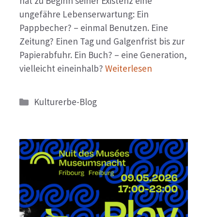
hat zu Beginn seiner Existenz eine
ungefähre Lebenserwartung: Ein
Pappbecher? – einmal Benutzen. Eine
Zeitung? Einen Tag und Galgenfrist bis zur
Papierabfuhr. Ein Buch? – eine Generation,
vielleicht eineinhalb?
Weiterlesen
Kategorien
Kulturerbe-Blog