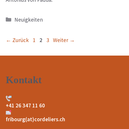
Kategorien
Neuigkeiten
Seite
Seite
Seite
←
Zurück
1
2
3
Weiter
→
Kontakt
+41 26 347 11 60
fribourg(at)cordeliers.ch